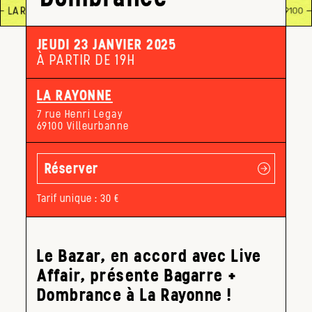
JEUDI 23 JANVIER 2025
À PARTIR DE 19H
LA RAYONNE
7 rue Henri Legay
69100 Villeurbanne
Réserver
Tarif unique : 30 €
Le Bazar, en accord avec Live
Affair, présente Bagarre +
Dombrance à La Rayonne !