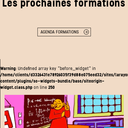
Les prochaines formations
AGENDA FORMATIONS
Warning
: Undefined array key "before_widget" in
/home/clients/d3326431e78926035f39d88e075eed32/sites/laray
content/plugins/so-widgets-bundle/base/siteorigin-
widget.class.php
on line
250