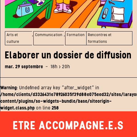
,
,
Arts et
Communication
Formation
Rencontres et
culture
formations
Elaborer un dossier de diffusion
mar. 29 septembre
-
18h > 20h
Warning
: Undefined array key "after_widget" in
/home/clients/d3326431e78926035f39d88e075eed32/sites/laray
content/plugins/so-widgets-bundle/base/siteorigin-
widget.class.php
on line
258
ETRE ACCOMPAGNE.E.S