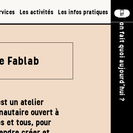
rvices
Les activités
Les infos pratiques
07
on fait quoi aujourd'hui ?
e Fablab
st un atelier
autaire ouvert à
s et tous, pour
endre créer et