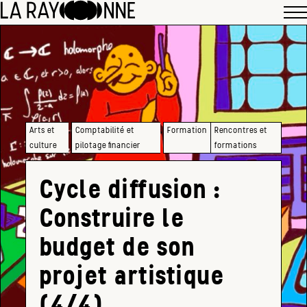
,
,
Arts et
Comptabilité et
Formation
Rencontres et
culture
pilotage financier
formations
Cycle diffusion :
Construire le
budget de son
projet artistique
(4/4)