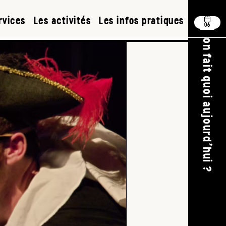
rvices
Les activités
Les infos pratiques
06
on fait quoi aujourd'hui ?