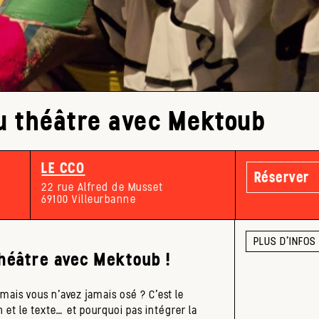
u théâtre avec Mektoub
LE CCO
Réserver
22 rue Alfred de Musset
69100 Villeurbanne
PLUS D'INFOS
théâtre avec Mektoub !
mais vous n’avez jamais osé ? C’est le
 et le texte… et pourquoi pas intégrer la