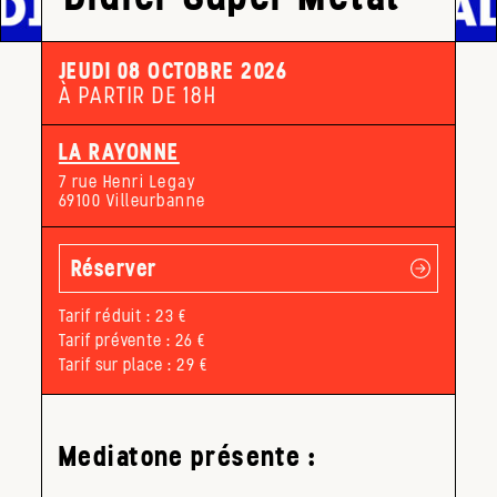
JEUDI 08 OCTOBRE 2026
À PARTIR DE 18H
LA RAYONNE
7 rue Henri Legay
69100 Villeurbanne
Réserver
Tarif réduit : 23 €
Tarif prévente : 26 €
Tarif sur place : 29 €
Mediatone présente :