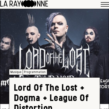
Musique
Programmation
Lord Of The Lost +
Dogma + League Of
Distortion