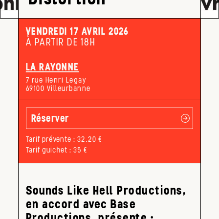
VENDREDI 17 AVRIL 2026
À PARTIR DE 18H
LA RAYONNE
7 rue Henri Legay
69100 Villeurbanne
Réserver
Tarif prévente : 32.20 €
Tarif guichet : 35 €
Sounds Like Hell Productions,
en accord avec Base
Productions, présente :