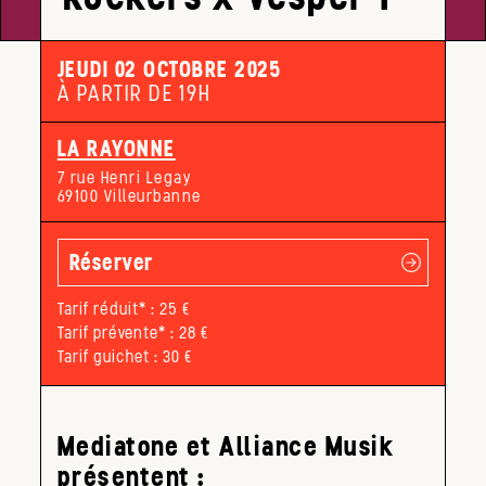
JEUDI 02 OCTOBRE 2025
À PARTIR DE 19H
LA RAYONNE
7 rue Henri Legay
69100 Villeurbanne
Réserver
Tarif réduit* : 25 €
Tarif prévente* : 28 €
Tarif guichet : 30 €
Mediatone et Alliance Musik
présentent :