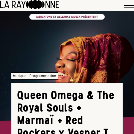
Musique
Programmation
Queen Omega & The
Royal Souls +
Marmaï + Red
Rockers x Vesper T