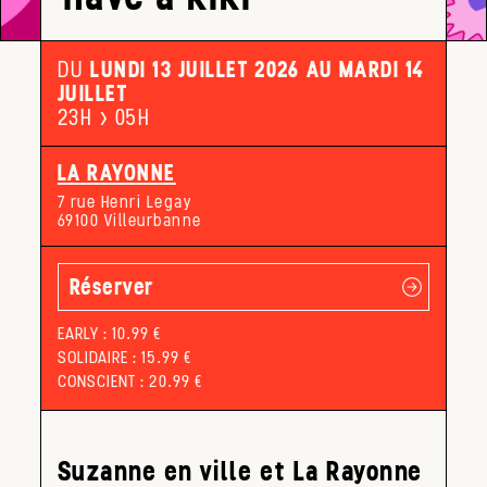
DU
LUNDI 13 JUILLET 2026 AU MARDI 14
JUILLET
23H > 05H
LA RAYONNE
7 rue Henri Legay
69100 Villeurbanne
Réserver
EARLY : 10.99 €
SOLIDAIRE : 15.99 €
CONSCIENT : 20.99 €
Suzanne en ville et La Rayonne