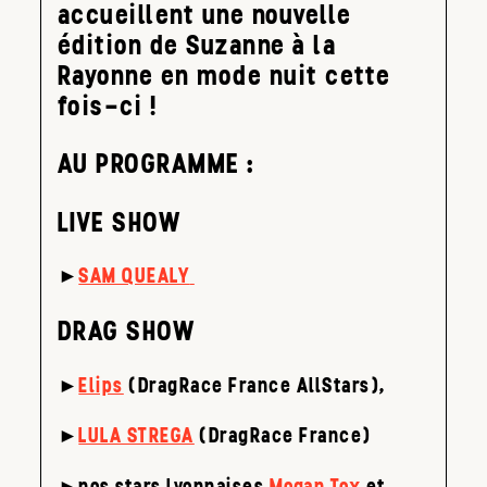
accueillent une nouvelle
édition de Suzanne à la
Rayonne en mode nuit cette
fois-ci !
AU PROGRAMME :
LIVE SHOW
►
SAM QUEALY
DRAG SHOW
►
Elips
(DragRace France AllStars),
►
LULA STREGA
(DragRace France)
►nos stars lyonnaises
Mogan Tox
et