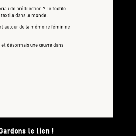
KIN
iau de prédilection ? Le textile.
CAT
e textile dans le monde.
MAN
ant autour de la mémoire féminine
à
partir
de
19h
nne et désormais une œuvre dans
Mie
appr
les
Gardons le lien !
rése