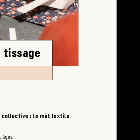
n tissage
 collective : le mât textile
t âges.