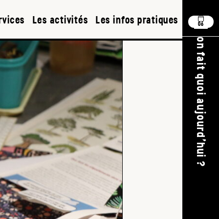
rvices
Les activités
Les infos pratiques
06
on fait quoi aujourd'hui ?