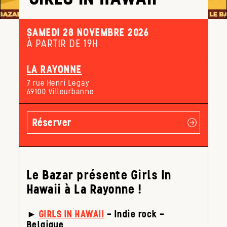
SAMEDI 28 NOVEMBRE 2026
À PARTIR DE 19H
LA RAYONNE
7 rue Henri Legay
69100 Villeurbanne
Réserver
Le Bazar présente Girls In
Hawaii à La Rayonne !
►
GIRLS IN HAWAII
– Indie rock –
Belgique