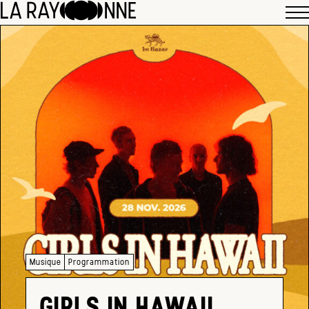
Musique
Programmation
GIRLS IN HAWAII