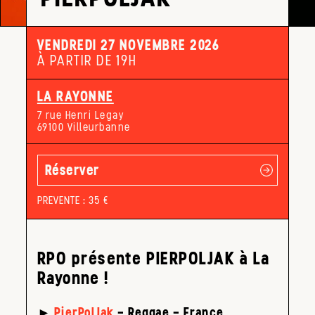
VENDREDI 27 NOVEMBRE 2026
À PARTIR DE 19H
LA RAYONNE
7 rue Henri Legay
69100 Villeurbanne
Réserver
PREVENTE : 35 €
RPO présente PIERPOLJAK à La
Rayonne !
►
PierPolJak
– Reggae – France