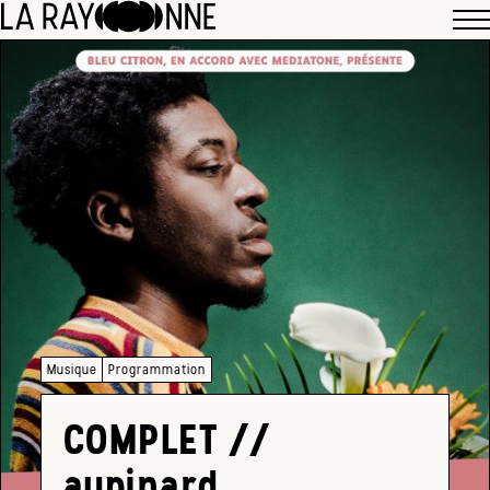
Musique
Programmation
COMPLET //
aupinard