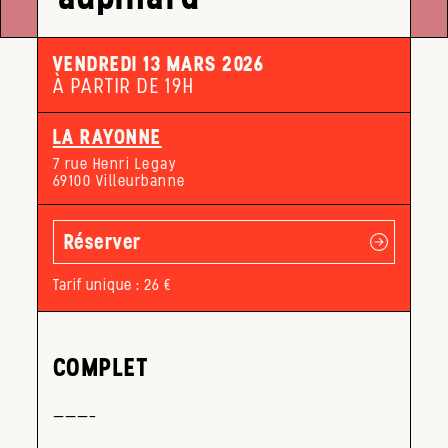
VENDREDI 13 MARS 2026
À PARTIR DE 19H
LA RAYONNE
7 rue Henri Legay
69100 Villeurbanne
Réserver
Tarif unique : 26 €
COMPLET
———–