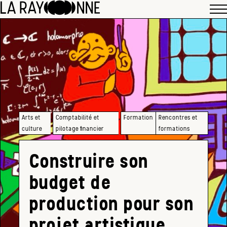
,
,
Arts et
Comptabilité et
Formation
Rencontres et
culture
pilotage financier
formations
Construire son
budget de
production pour son
projet artistique