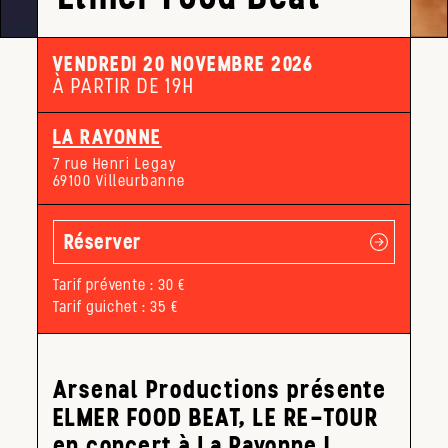
VENDREDI 20 NOVEMBRE 2026
À PARTIR DE 19H
LA RAYONNE
7 rue Henri Legay
69100 Villeurbanne
Réserver
Tarif prévente : 30 €
Tarif guichet : 35 €
Arsenal Productions présente
ELMER FOOD BEAT, LE RE-TOUR
en concert à La Rayonne !