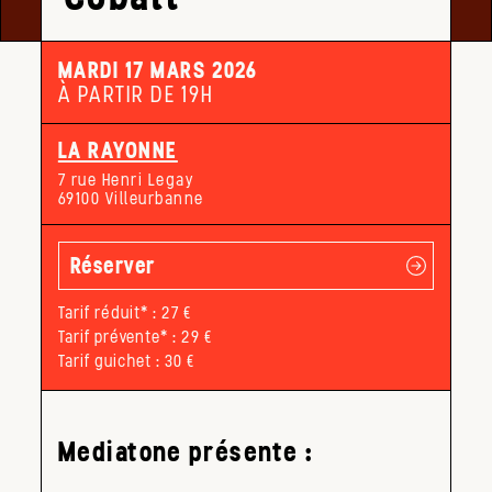
MARDI 17 MARS 2026
À PARTIR DE 19H
LA RAYONNE
7 rue Henri Legay
69100 Villeurbanne
Réserver
Tarif réduit* : 27 €
Tarif prévente* : 29 €
Tarif guichet : 30 €
Mediatone présente :