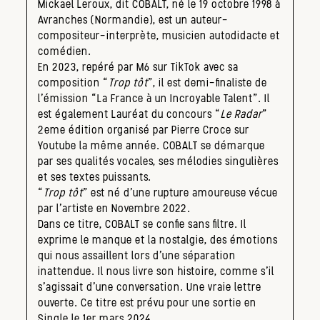
Mickael Leroux, dit COBALT, né le 19 octobre 1998 à
Avranches (Normandie), est un auteur-
compositeur-interprète, musicien autodidacte et
comédien.
En 2023, repéré par M6 sur TikTok avec sa
composition “
Trop tôt
”, il est demi-finaliste de
l’émission “La France à un Incroyable Talent”. Il
est également Lauréat du concours “
Le Radar
”
2eme édition organisé par Pierre Croce sur
Youtube la même année. COBALT se démarque
par ses qualités vocales, ses mélodies singulières
et ses textes puissants.
“
Trop tôt
” est né d’une rupture amoureuse vécue
par l’artiste en Novembre 2022.
Dans ce titre, COBALT se confie sans filtre. Il
exprime le manque et la nostalgie, des émotions
qui nous assaillent lors d’une séparation
inattendue. Il nous livre son histoire, comme s’il
s’agissait d’une conversation. Une vraie lettre
ouverte. Ce titre est prévu pour une sortie en
Single le 1er mars 2024.