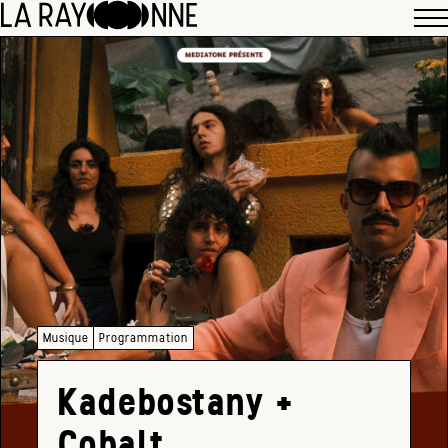
Musique
Programmation
Kadebostany +
Cobalt