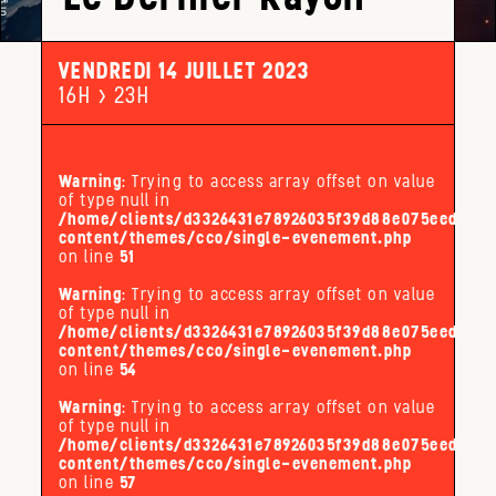
VENDREDI 14 JUILLET 2023
16H > 23H
Warning
: Trying to access array offset on value
of type null in
/home/clients/d3326431e78926035f39d88e075eed32/s
content/themes/cco/single-evenement.php
on line
51
Warning
: Trying to access array offset on value
of type null in
/home/clients/d3326431e78926035f39d88e075eed32/s
content/themes/cco/single-evenement.php
on line
54
Warning
: Trying to access array offset on value
of type null in
/home/clients/d3326431e78926035f39d88e075eed32/s
content/themes/cco/single-evenement.php
on line
57