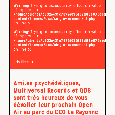
Warning
: Trying to access array offset on value
of type null in
/home/clients/d3326431e78926035f39d88e075eed32/s
content/themes/cco/single-evenement.php
on line
60
Warning
: Trying to access array offset on value
of type null in
/home/clients/d3326431e78926035f39d88e075eed32/s
content/themes/cco/single-evenement.php
on line
60
Prix libre : €
Ami.es psychédéliques,
Multiversal Records et QDS
sont très heureux de vous
dévoiler leur prochain Open
Air au parc du CCO La Rayonne