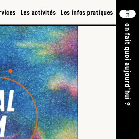
rvices
Les activités
Les infos pratiques
08
on fait quoi aujourd'hui ?