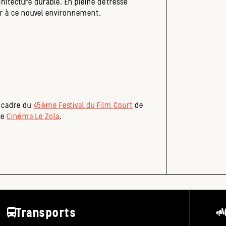
rchitecture durable. En pleine détresse
er à ce nouvel environnement.
e cadre du
45ème Festival du Film Court
de
le
Cinéma Le Zola
.
Transports