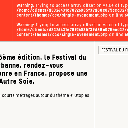
Warning
: Trying to access array offset on value of typ
/home/clients/d3326431e78926035f39d88e075eed32/s
content/themes/cco/single-evenement.php
on line
6
Warning
: Trying to access array offset on value of typ
/home/clients/d3326431e78926035f39d88e075eed32/s
content/themes/cco/single-evenement.php
on line
6
FESTIVAL DU 
45ème édition, le Festival du
urbanne, rendez-vous
enre en France, propose une
Autre Soie.
4 courts métrages autour du thème « Utopies