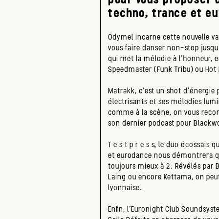
techno, trance et e
Odymel incarne cette nouvelle v
vous faire danser non-stop jusqu
qui met la mélodie à l’honneur, 
Speedmaster (Funk Tribu) ou Hot
Matrakk, c’est un shot d’énergie
électrisants et ses mélodies lumi
comme à la scène, on vous reco
son dernier podcast pour Blackw
T e s t p r e s s, le duo écossais 
et eurodance nous démontrera qu
toujours mieux à 2. Révélés par 
Laing ou encore Kettama, on peut
lyonnaise.
Enfin, l’Euronight Club Soundsyst