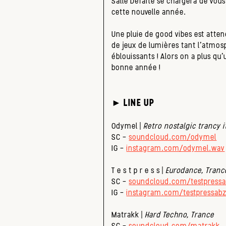
Salle Défaite se chargera de vous
cette nouvelle année.
Une pluie de good vibes est atte
de jeux de lumières tant l’atmosp
éblouissants ! Alors on a plus qu’
bonne année !
► LINE UP
Odymel |
Retro nostalgic trancy 
SC –
soundcloud.com/odymel
IG –
instagram.com/odymel.wav
T e s t p r e s s |
Eurodance, Tranc
SC –
soundcloud.com/testpress
IG –
instagram.com/testpressab
Matrakk |
Hard Techno, Trance
SC –
soundcloud.com/matrakk