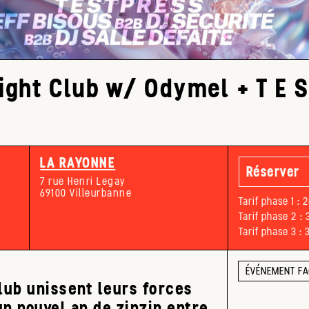
ight Club w/ Odymel + T E S 
LA RAYONNE
Réserver
7 rue Henri Legay
69100 Villeurbanne
Tarif phase 1 : 
Tarif phase 2 : 
Tarif phase 3 : 
ÉVÉNEMENT F
lub unissent leurs forces
n nouvel an de zinzin entre