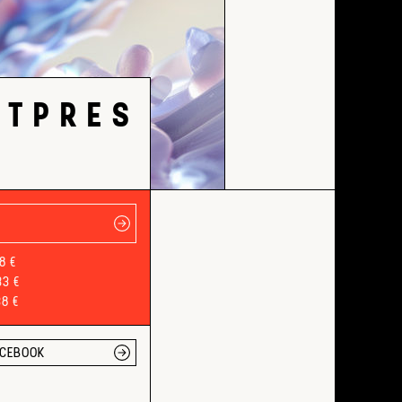
T P R E S
28 €
33 €
38 €
ACEBOOK