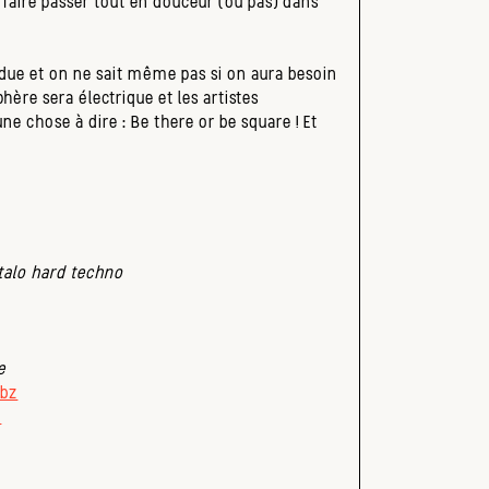
 faire passer tout en douceur (ou pas) dans
ndue et on ne sait même pas si on aura besoin
hère sera électrique et les artistes
une chose à dire : Be there or be square ! Et
italo hard techno
e
abz
z