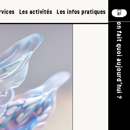
rvices
Les activités
Les infos pratiques
07
on fait quoi aujourd'hui ?