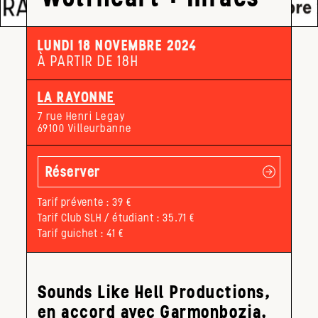
LUNDI 18 NOVEMBRE 2024
À PARTIR DE 18H
LA RAYONNE
7 rue Henri Legay
69100 Villeurbanne
Réserver
Tarif prévente : 39 €
Tarif Club SLH / étudiant : 35.71 €
Tarif guichet : 41 €
Sounds Like Hell Productions,
en accord avec Garmonbozia,