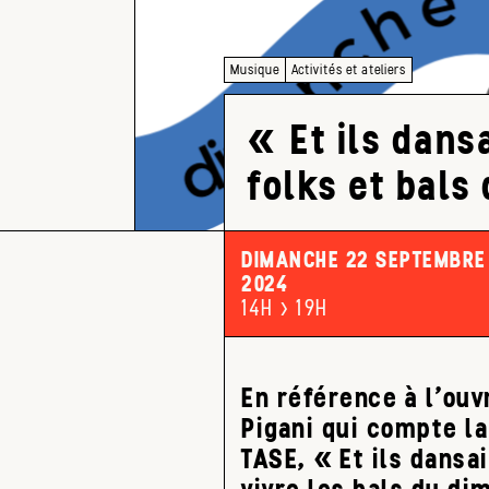
Musique
Activités et ateliers
« Et ils dans
folks et bals
DIMANCHE 22 SEPTEMBRE
2024
14H > 19H
En référence à l’ou
Pigani qui compte l
TASE, « Et ils dansa
vivre les bals du di