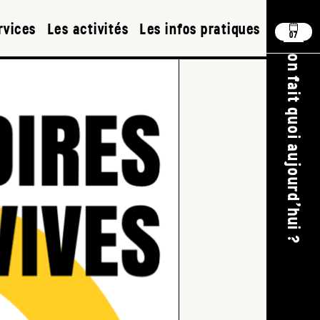
rvices
Les activités
Les infos pratiques
07
on fait quoi aujourd'hui ?