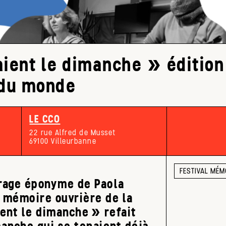
aient le dimanche » édition
 du monde
LE CCO
22 rue Alfred de Musset
69100 Villeurbanne
FESTIVAL MÉM
vrage éponyme de Paola
a mémoire ouvrière de la
ient le dimanche » refait
manche qui se tenaient déjà