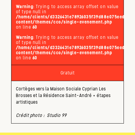
Warning
: Trying to access array offset on value
of type null in
/home/clients/d3326431e78926035f39d88e075eed32/s
content/themes/cco/single-evenement.php
on line
60
Warning
: Trying to access array offset on value
of type null in
/home/clients/d3326431e78926035f39d88e075eed32/s
content/themes/cco/single-evenement.php
on line
60
Gratuit
Cortèges vers la Maison Sociale Cyprian Les
Brosses et la Résidence Saint-André + étapes
artistiques
Crédit photo : Studio 99