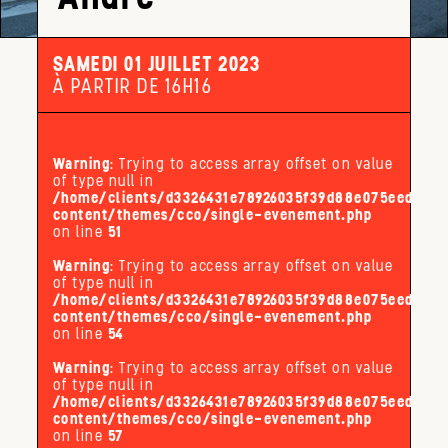
SAMEDI 01 JUILLET 2023
À PARTIR DE 16H16
Warning
: Trying to access array offset on value
of type null in
/home/clients/d3326431e78926035f39d88e075eed32/s
content/themes/cco/single-evenement.php
on line
51
Warning
: Trying to access array offset on value
of type null in
/home/clients/d3326431e78926035f39d88e075eed32/s
content/themes/cco/single-evenement.php
on line
54
Warning
: Trying to access array offset on value
of type null in
/home/clients/d3326431e78926035f39d88e075eed32/s
content/themes/cco/single-evenement.php
on line
57