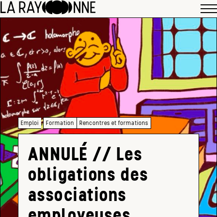
,
Emploi
Formation
Rencontres et formations
ANNULÉ // Les
obligations des
associations
employeuses