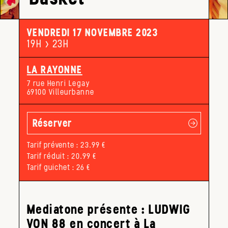
VENDREDI 17 NOVEMBRE 2023
19H > 23H
LA RAYONNE
7 rue Henri Legay
69100 Villeurbanne
Réserver
Tarif prévente : 23.99 €
Tarif réduit : 20.99 €
Tarif guichet : 26 €
Mediatone présente : LUDWIG
VON 88 en concert à La