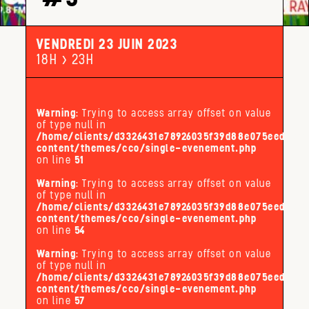
VENDREDI 23 JUIN 2023
18H > 23H
Warning
: Trying to access array offset on value
of type null in
/home/clients/d3326431e78926035f39d88e075eed32/s
content/themes/cco/single-evenement.php
on line
51
Warning
: Trying to access array offset on value
of type null in
/home/clients/d3326431e78926035f39d88e075eed32/s
content/themes/cco/single-evenement.php
on line
54
Warning
: Trying to access array offset on value
of type null in
/home/clients/d3326431e78926035f39d88e075eed32/s
content/themes/cco/single-evenement.php
on line
57