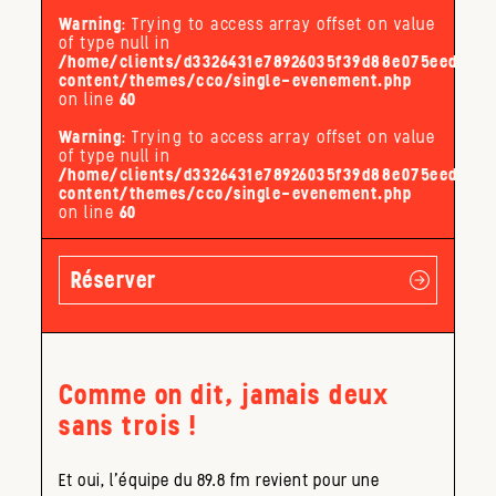
Warning
: Trying to access array offset on value
of type null in
/home/clients/d3326431e78926035f39d88e075eed32/s
content/themes/cco/single-evenement.php
on line
60
Warning
: Trying to access array offset on value
of type null in
/home/clients/d3326431e78926035f39d88e075eed32/s
content/themes/cco/single-evenement.php
on line
60
Réserver
Comme on dit, jamais deux
sans trois !
Et oui, l’équipe du 89.8 fm revient pour une