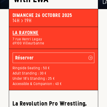
DIMANCHE 26 OCTOBRE 2025
14H > 19H
LA RAYONNE
7 rue Henri Legay
69100 Villeurbanne
Réserver
Ringside Seating : 50 €
Adult Standing : 30 €
Under 18's Standing : 25 €
Accessible & Companion : 40 €
La Revolution Pro Wrestling,