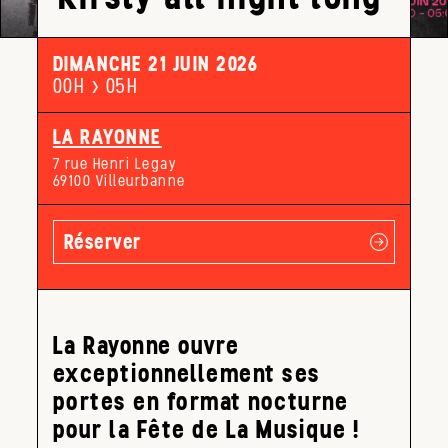
DIMANCHE 21 JUIN 2026
00H > 05H
LA RAYONNE
7 rue Henri Legay
69100 Villeurbanne
Réserver
La Rayonne ouvre
exceptionnellement ses
portes en format nocturne
pour la Fête de La Musique !