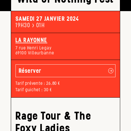
SAMEDI 27 JANVIER 2024
19H30 > 01H
LA RAYONNE
7 rue Henri Legay
69100 Villeurbanne
Réserver
Tarif prévente : 26.80 €
Tarif guichet : 30 €
Rage Tour & The
Foxy Ladies