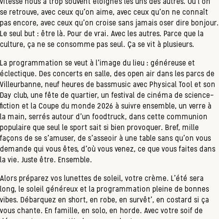
vitesse nous a trop souvent éloignés les uns des autres. Où l'on
se retrouve, avec ceux qu'on aime, avec ceux qu'on ne connaît
pas encore, avec ceux qu'on croise sans jamais oser dire bonjour.
Le seul but : être là. Pour de vrai. Avec les autres. Parce que la
culture, ça ne se consomme pas seul. Ça se vit à plusieurs.
La programmation se veut à l'image du lieu : généreuse et
éclectique. Des concerts en salle, des open air dans les parcs de
Villeurbanne, neuf heures de bassmusic avec Physical Tool et son
Day club, une fête de quartier, un festival de cinéma de science-
fiction et la Coupe du monde 2026 à suivre ensemble, un verre à
la main, serrés autour d'un foodtruck, dans cette communion
populaire que seul le sport sait si bien provoquer. Bref, mille
façons de se s’amuser, de s'asseoir à une table sans qu'on vous
demande qui vous êtes, d'où vous venez, ce que vous faites dans
la vie. Juste être. Ensemble.
Alors préparez vos lunettes de soleil, votre crème. L'été sera
long, le soleil généreux et la programmation pleine de bonnes
vibes. Débarquez en short, en robe, en survêt', en costard si ça
vous chante. En famille, en solo, en horde. Avec votre soif de