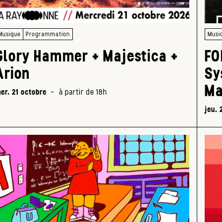
Musique
Programmation
Musi
Glory Hammer + Majestica +
FO
Arion
Sy
Ma
er. 21 octobre
-
à partir de 18h
jeu. 