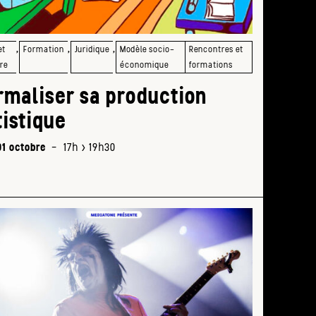
KIN
CAT
MAN
,
,
,
et
Formation
Juridique
Modèle socio-
Rencontres et
à
re
économique
formations
partir
rmaliser sa production
de
19h
tistique
01 octobre
-
17h > 19h30
Mie
appr
les
rése