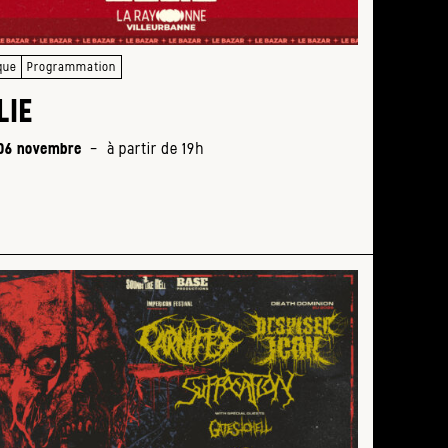
que
Programmation
LIE
Ment
 06 novembre
-
à partir de 19h
à
partir
de
19h
Tarifs
: 35 €