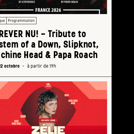
que
Programmation
REVER NU! – Tribute to
stem of a Down, Slipknot,
chine Head & Papa Roach
22 octobre
-
à partir de 19h
Form
sa
prod
arti
17h >
19h30