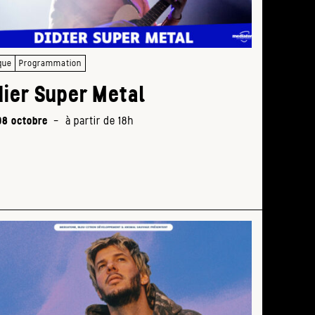
soci
18h30
> 21h
que
Programmation
dier Super Metal
08 octobre
-
à partir de 18h
Défi
sa
stra
de
diff
18h
>
20h