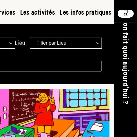
rvices
Les activités
Les infos pratiques
08
on fait quoi aujourd'hui ?
Lieu