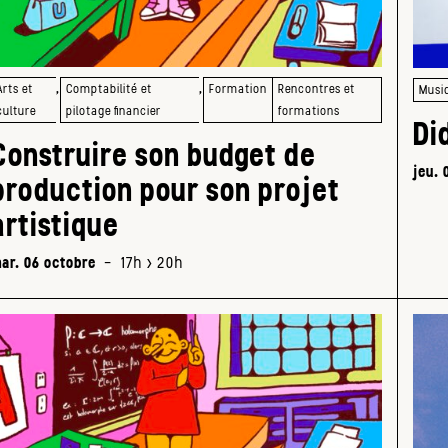
,
,
Arts et
Comptabilité et
Formation
Rencontres et
Musi
culture
pilotage financier
formations
Di
Construire son budget de
jeu. 
production pour son projet
artistique
ar. 06 octobre
-
17h > 20h