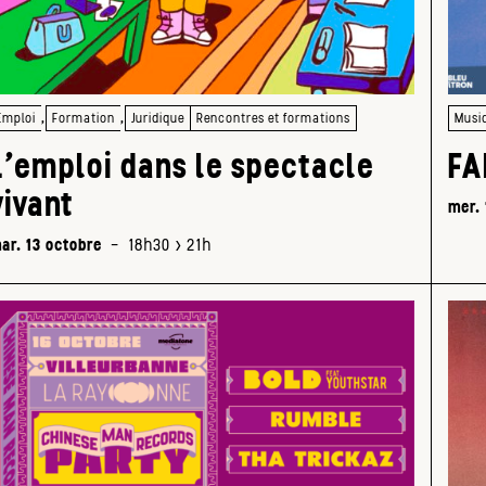
,
,
Emploi
Formation
Juridique
Rencontres et formations
Musi
L’emploi dans le spectacle
FA
vivant
mer. 
ar. 13 octobre
-
18h30 > 21h