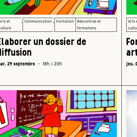
,
,
Arts et
Communication
Formation
Rencontres et
Arts 
culture
formations
cultu
Elaborer un dossier de
Fo
diffusion
ar
ar. 29 septembre
-
18h > 20h
jeu. 