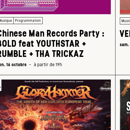
Musique
Programmation
Musi
Chinese Man Records Party :
VE
BOLD feat YOUTHSTAR +
sam.
RUMBLE + THA TRICKAZ
en. 16 octobre
-
à partir de 19h