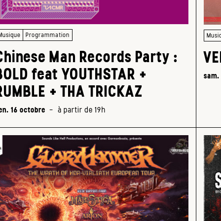
Musique
Programmation
Musi
Chinese Man Records Party :
VE
BOLD feat YOUTHSTAR +
sam.
RUMBLE + THA TRICKAZ
en. 16 octobre
-
à partir de 19h