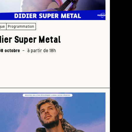
soci
18h30
> 21h
que
Programmation
dier Super Metal
08 octobre
-
à partir de 18h
Défi
sa
stra
de
diff
18h
>
20h