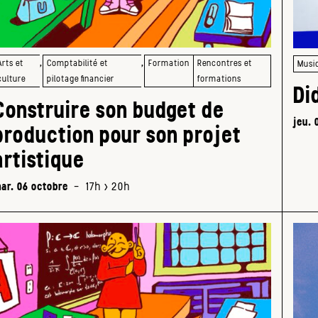
,
,
Arts et
Comptabilité et
Formation
Rencontres et
Musi
culture
pilotage financier
formations
Di
Construire son budget de
jeu. 
production pour son projet
artistique
ar. 06 octobre
-
17h > 20h