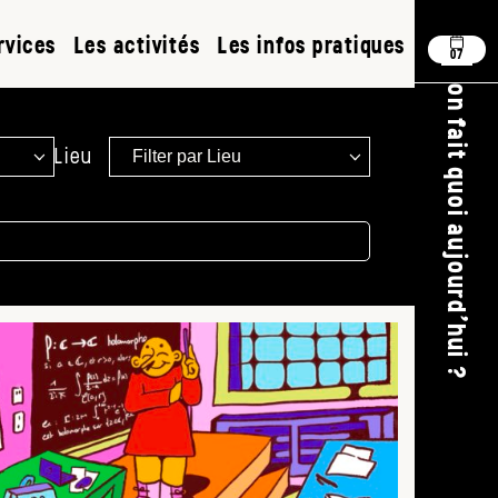
rvices
Les activités
Les infos pratiques
07
on fait quoi aujourd'hui ?
Lieu