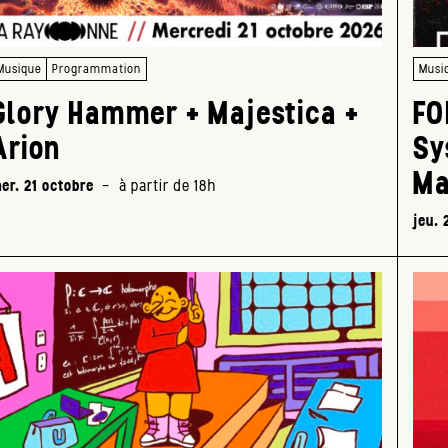
Musique
Programmation
Musi
Glory Hammer + Majestica +
FO
Arion
Sy
Ma
er. 21 octobre
-
à partir de 18h
jeu. 