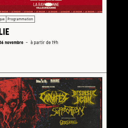
que
Programmation
LIE
Ment
 06 novembre
-
à partir de 19h
à
partir
de
19h
Tarifs
: 35 €