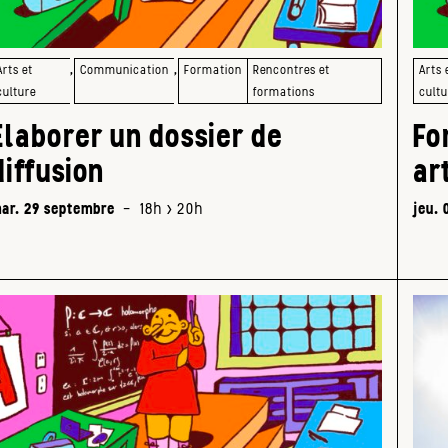
,
,
Arts et
Communication
Formation
Rencontres et
Arts 
culture
formations
cultu
Elaborer un dossier de
Fo
diffusion
ar
ar. 29 septembre
-
18h > 20h
jeu. 