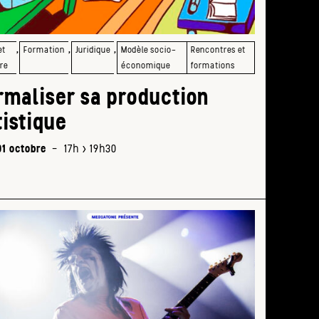
KIN
CAT
MAN
,
,
,
et
Formation
Juridique
Modèle socio-
Rencontres et
à
re
économique
formations
partir
rmaliser sa production
de
19h
tistique
01 octobre
-
17h > 19h30
Mie
appr
les
rése