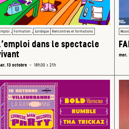
,
,
Emploi
Formation
Juridique
Rencontres et formations
Musi
L’emploi dans le spectacle
FA
vivant
mer. 
ar. 13 octobre
-
18h30 > 21h