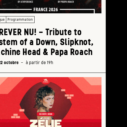
que
Programmation
REVER NU! – Tribute to
stem of a Down, Slipknot,
chine Head & Papa Roach
22 octobre
-
à partir de 19h
Form
sa
prod
arti
17h >
19h30