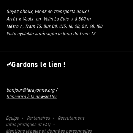
Soyez choux, venez en transports doux !
Arrêt « Vaulx-en-Velin La Soie » à 500 m
Métro A, Tram T3, Bus C8, C15, 16, 28, 52, 68, 100
Piste cyclable aménagée le long du Tram T3
Gardons le lien !
bonjour@larayonne.org
/
S'inscrire à la newsletter
Équipe
Partenaires
Recrutement
Infos pratiques et FAQ
Mentions légales et données personnelles