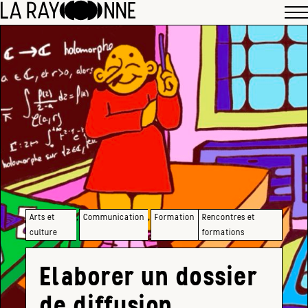
,
,
Arts et
Communication
Formation
Rencontres et
culture
formations
Elaborer un dossier
de diffusion