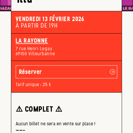
VENDREDI 13 FÉVRIER 2026
À PARTIR DE 19H
LA RAYONNE
7 rue Henri Legay
69100 Villeurbanne
Réserver
Tarif unique : 25 €
⚠️​ COMPLET ⚠️​
Aucun billet ne sera en vente sur place !
——–