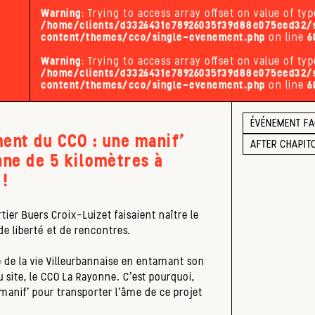
Warning
: Trying to access array offset on value of typ
/home/clients/d3326431e78926035f39d88e075eed32/s
content/themes/cco/single-evenement.php
on line
6
Warning
: Trying to access array offset on value of typ
/home/clients/d3326431e78926035f39d88e075eed32/s
content/themes/cco/single-evenement.php
on line
6
ÉVÉNEMENT F
ent du CCO : une manif’
AFTER CHAPIT
nne de 5 kilomètres à
 !
rtier Buers Croix-Luizet faisaient naître le
 liberté et de rencontres.
 de la vie Villeurbannaise en entamant son
ite, le CCO La Rayonne. C’est pourquoi,
manif’ pour transporter l’âme de ce projet