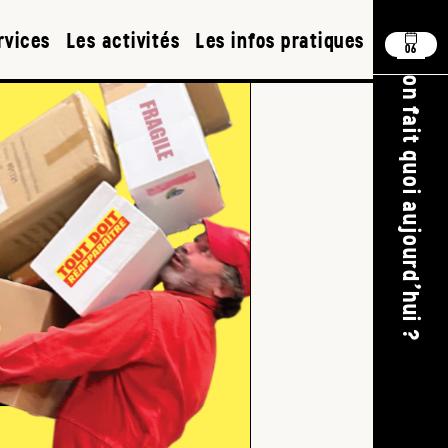
rvices
Les activités
Les infos pratiques
06
on fait quoi aujourd'hui ?