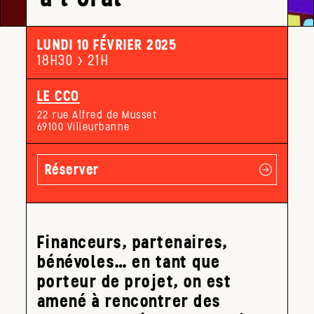
LUNDI 10 FÉVRIER 2025
18H30 > 21H
LE CCO
22 rue Alfred de Musset
69100 Villeurbanne
Réserver
Financeurs, partenaires,
bénévoles… en tant que
porteur de projet, on est
amené à rencontrer des