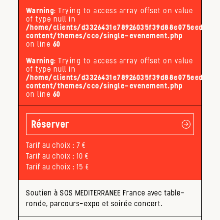
Warning
: Trying to access array offset on value
of type null in
/home/clients/d3326431e78926035f39d88e075eed32/s
content/themes/cco/single-evenement.php
on line
60
Warning
: Trying to access array offset on value
of type null in
/home/clients/d3326431e78926035f39d88e075eed32/s
content/themes/cco/single-evenement.php
on line
60
Réserver
Tarif au choix : 7 €
Tarif au choix : 10 €
Tarif au choix : 15 €
Soutien à SOS MEDITERRANEE France avec table-
ronde, parcours-expo et soirée concert.