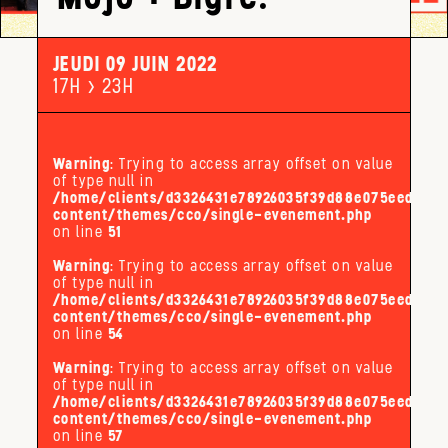
JEUDI 09 JUIN 2022
17H > 23H
Warning
: Trying to access array offset on value
of type null in
/home/clients/d3326431e78926035f39d88e075eed32/s
content/themes/cco/single-evenement.php
on line
51
Warning
: Trying to access array offset on value
of type null in
/home/clients/d3326431e78926035f39d88e075eed32/s
content/themes/cco/single-evenement.php
on line
54
Warning
: Trying to access array offset on value
of type null in
/home/clients/d3326431e78926035f39d88e075eed32/s
content/themes/cco/single-evenement.php
on line
57