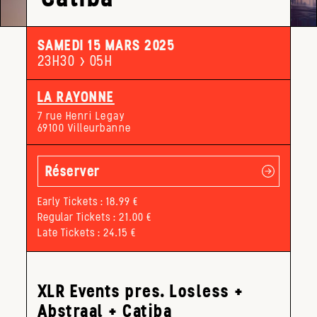
SAMEDI 15 MARS 2025
23H30 > 05H
LA RAYONNE
7 rue Henri Legay
69100 Villeurbanne
Réserver
Early Tickets : 18.99 €
Regular Tickets : 21.00 €
Late Tickets : 24.15 €
XLR Events pres.
Losless +
Abstraal + Catiba