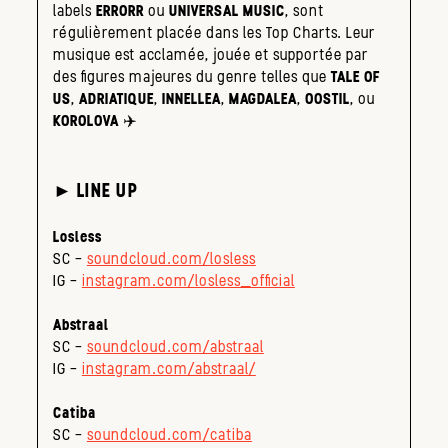
labels
ERRORR
ou
UNIVERSAL MUSIC
, sont
régulièrement placée dans les Top Charts. Leur
musique est acclamée, jouée et supportée par
des figures majeures du genre telles que
TALE OF
US
,
ADRIATIQUE
,
INNELLEA
,
MAGDALEA
,
OOSTIL
, ou
KOROLOVA
✈️
► LINE UP
Losless
SC –
soundcloud.com/losless
IG –
instagram.com/losless_official
Abstraal
SC –
soundcloud.com/abstraal
IG –
instagram.com/abstraal/
Catiba
SC –
soundcloud.com/catiba