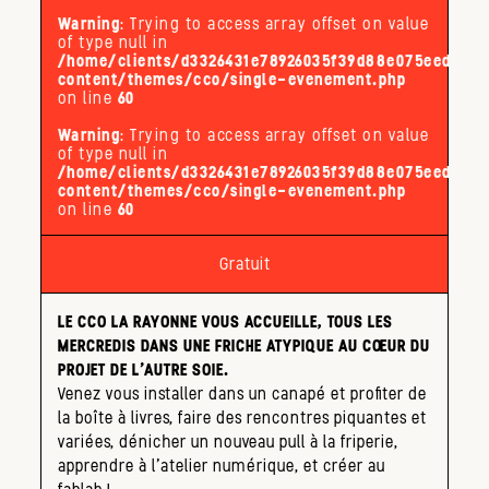
Warning
: Trying to access array offset on value
of type null in
/home/clients/d3326431e78926035f39d88e075eed32/s
content/themes/cco/single-evenement.php
on line
60
Warning
: Trying to access array offset on value
of type null in
/home/clients/d3326431e78926035f39d88e075eed32/s
content/themes/cco/single-evenement.php
on line
60
Gratuit
LE CCO LA RAYONNE VOUS ACCUEILLE, TOUS LES
MERCREDIS DANS UNE FRICHE ATYPIQUE AU CŒUR DU
PROJET DE L’AUTRE SOIE.
Venez vous installer dans un canapé et profiter de
la boîte à livres, faire des rencontres piquantes et
variées, dénicher un nouveau pull à la friperie,
apprendre à l’atelier numérique, et créer au