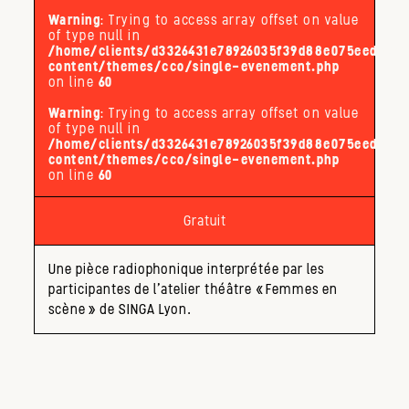
Warning
: Trying to access array offset on value
of type null in
/home/clients/d3326431e78926035f39d88e075eed32/s
content/themes/cco/single-evenement.php
on line
60
Warning
: Trying to access array offset on value
of type null in
/home/clients/d3326431e78926035f39d88e075eed32/s
content/themes/cco/single-evenement.php
on line
60
Gratuit
Une pièce radiophonique interprétée par les
participantes de l’atelier théâtre «Femmes en
scène» de SINGA Lyon.