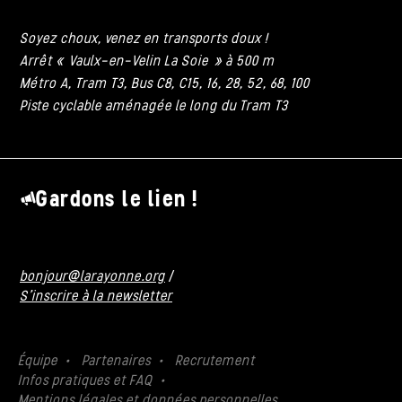
Soyez choux, venez en transports doux !
Arrêt « Vaulx-en-Velin La Soie » à 500 m
Métro A, Tram T3, Bus C8, C15, 16, 28, 52, 68, 100
Piste cyclable aménagée le long du Tram T3
Gardons le lien !
bonjour@larayonne.org
/
S'inscrire à la newsletter
Équipe
Partenaires
Recrutement
Infos pratiques et FAQ
Mentions légales et données personnelles