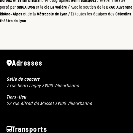
Duroux
et
Sarah Kristian
/ Photographies
Rémi Blasquez
/ Atelier Théâtre
porté par
SINGA Lyon
et la
cie La Volière
/ Avec le soutien de la
DRAC Auvergne
Rhône-Alpes
et de la
Métropole de Lyon
/ Et toutes les équipes des
Célestins
théâtre de Lyon
Adresses
Salle de concert
7 rue Henri Legay 69100 Villeurbanne
Tiers-lieu
22 rue Alfred de Musset 69100 Villeurbanne
Transports