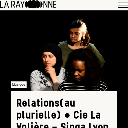
Musique
Relations(au
plurielle) ● Cie La
Volière – Singa Lyon